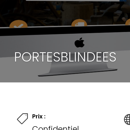
PORTESBLINDEES
Prix :

Confidentiel