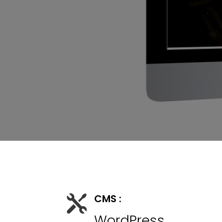
CMS :

WordPress